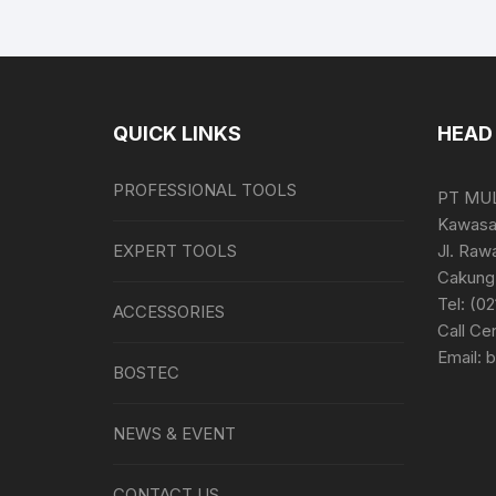
QUICK LINKS
HEAD 
PROFESSIONAL TOOLS
PT MU
Kawasan
EXPERT TOOLS
Jl. Raw
Cakung 
Tel: (0
ACCESSORIES
Call Ce
Email: 
BOSTEC
NEWS & EVENT
CONTACT US