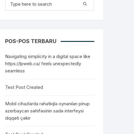
Search for:
POS-POS TERBARU
Navigating simplicity in a digital space like
https://lpweb.ca/ feels unexpectedly
seamless
Test Post Created
Mobil cihazlarda rahatlıqla oynanılan pinup
azerbaycan səhifəsinin sadə interfeysi
diqqəti çəkir