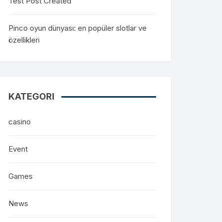
Test Post Created
Pinco oyun dünyası: en popüler slotlar ve
özellikleri
KATEGORI
casino
Event
Games
News