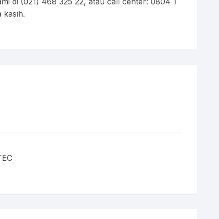
i di (021) 468 325 22, atau call center: 0804 1
 kasih.
TEC