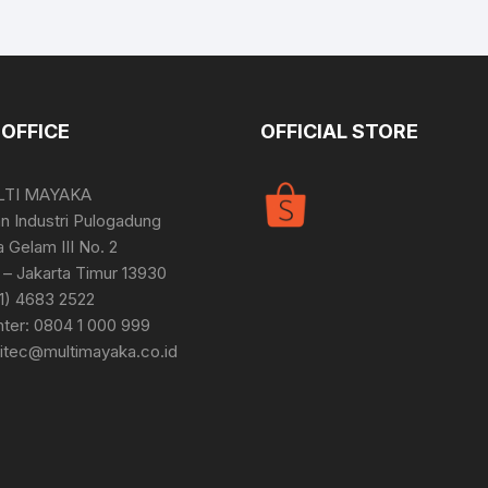
OFFICE
OFFICIAL STORE
LTI MAYAKA
 Industri Pulogadung
a Gelam III No. 2
– Jakarta Timur 13930
21) 4683 2522
nter: 0804 1 000 999
bitec@multimayaka.co.id